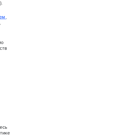
»
).
ием
,
,
мо
ств
тесь
итике