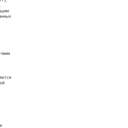
.);
.
ющим
анных
 Нами
яется
ной
е