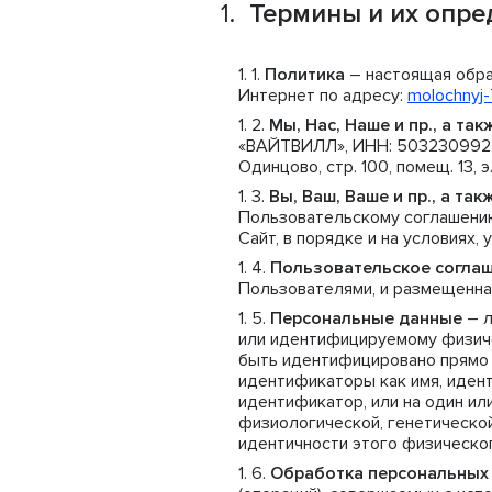
Термины и их опре
Политика
– настоящая обра
Интернет по адресу:
molochnyj-
Мы, Нас, Наше и пр., а та
«ВАЙТВИЛЛ», ИНН: 5032309922, О
Одинцово, стр. 100, помещ. 13, 
Вы, Ваш, Ваше и пр., а т
Пользовательскому соглашению
Сайт, в порядке и на условиях,
Пользовательское согла
Пользователями, и размещенна
Персональные данные
– л
или идентифицируемому физиче
быть идентифицировано прямо и
идентификаторы как имя, иден
идентификатор, или на один ил
физиологической, генетической
идентичности этого физическог
Обработка персональных