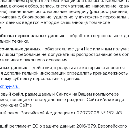
ользованием средств автоматизации или без использования т
ми, включая сбор, запись, систематизацию, накопление, хран
ие), извлечение, использование, передачу (распространение,
личивание, блокирование, удаление, уничтожение персональн
ых данных ведется методом смешанной (в том числе
.
аботка персональных данных
– обработка персональных д
ьной техники.
сональных данных
- обязательное для Нас или иным получи
 лицом требование не допускать их распространения без со
или иного законного основания.
ьных данных
– действия, в результате которых становится
ия дополнительной информации определить принадлежность
тному субъекту персональных данных.
chnyj-7.ru
.
товый файл, размещаемый Сайтом на Вашем компьютере
ример, посещаете определённые разделы Сайта и/или когда
функции Сайта.
ый закон Российской Федерации от 27.07.2006 № 152-ФЗ
щий регламент ЕС о защите данных 2016/679, Европейского