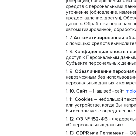
(операций), совершаемых с исп
средств с персональными данны
уточнение (обновление, изменен
предоставление, доступ), Обез
данных. Обработка персональн
автоматизированной) обработки
Автоматизированная обр
с помощью средств вычислител
Конфиденциальность пер
доступ к Персональным данным
Субъекта персональных данных 
Обезличивание персонал
невозможным без использован
персональных данных к конкре
Сайт
– Наш веб–сайт
molo
Cookies
– небольшой текс
или устройстве, когда Вы, нап
Вы используете определенные 
ФЗ № 152-ФЗ
- Федеральн
«О персональных данных».
GDPR или Регламент
– Об