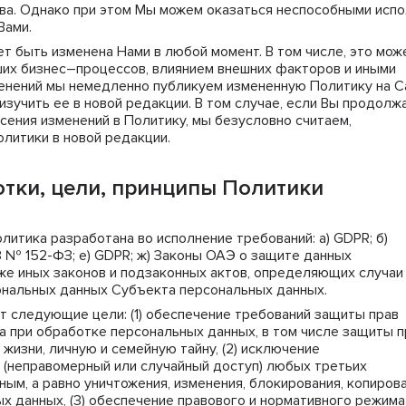
ва. Однако при этом Мы можем оказаться неспособными испо
Вами.
ет быть изменена Нами в любой момент. В том числе, это мож
ших бизнес–процессов, влиянием внешних факторов и иными
менений мы немедленно публикуем измененную Политику на С
изучить ее в новой редакции. В том случае, если Вы продолж
сения изменений в Политику, мы безусловно считаем,
олитики в новой редакции.
тки, цели, принципы Политики
олитика разработана во исполнение требований: a) GDPR; б)
ФЗ № 152-ФЗ; е) GDPR; ж) Законы ОАЭ о защите данных
кже иных законов и подзаконных актов, определяющих случаи
ональных данных Субъекта персональных данных.
т следующие цели: (1) обеспечение требований защиты прав
а при обработке персональных данных, в том числе защиты п
жизни, личную и семейную тайну, (2) исключение
 (неправомерный или случайный доступ) любых третьих
ым, а равно уничтожения, изменения, блокирования, копиров
х данных, (3) обеспечение правового и нормативного режима