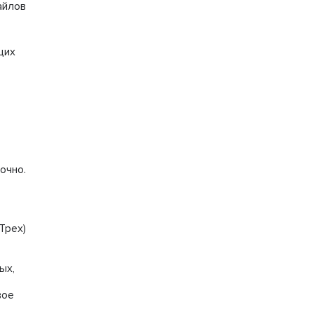
айлов
щих
очно.
Трех)
ых,
вое