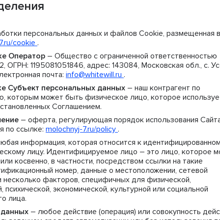
деления
ботки персональных данных и файлов Cookie, размещенная в
7.ru/cookie
.
кже Оператор
– Общество с ограниченной ответственностью
ГРН: 1195081051846, адрес: 143084, Московская обл., с. Усо
электронная почта:
info@whitewill.ru
.
акже Субъект персональных данных
– наш контрагент по
, которым может быть физическое лицо, которое используе
 установленных Соглашением.
шение
– оферта, регулирующая порядок использования Сайт
я по ссылке:
molochnyj-7.ru/policy
.
юбая информация, которая относится к идентифицированно
скому лицу. Идентифицируемое лицо – это лицо, которое 
ли косвенно, в частности, посредством ссылки на такие
тификационный номер, данные о местоположении, сетевой
и несколько факторов, специфичных для физической,
, психической, экономической, культурной или социальной
о лица.
 данных
– любое действие (операция) или совокупность дей