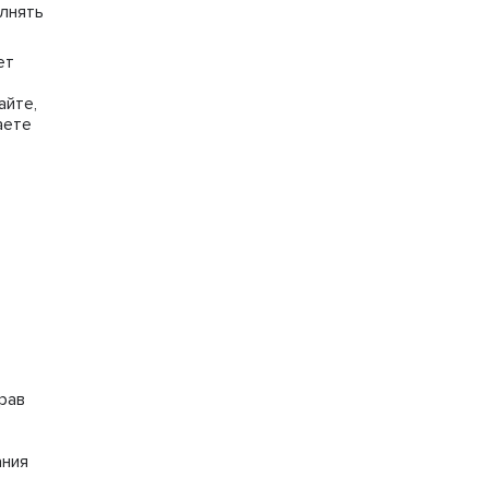
лнять
ет
айте,
аете
рав
ания