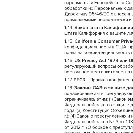
парламента и Европейского Сов
обработки их Персональных да
Директиву 95/46/ЕС с внесенны
применяемыми периодически и 
Закон штата Калифорния
штата Калифорния о защите ли
California Consumer Priv
конфиденциальности в США, пр
права на конфиденциальность 
US Privacy Act 1974 или 
регулирующий вопросы обрабо
постоянное место жительства 
PECR
- Правила конфиденц
Законы ОАЭ о защите да
подзаконные акты, регулирующ
ограничиваясь этим: (1) Закон 
Федеральный закон о защите дан
года, (3) Конституция Объедин
г.); (4) Закон о преступлениях
Федеральный закон № 3 от 1987
от 2012 г. «О борьбе с престу