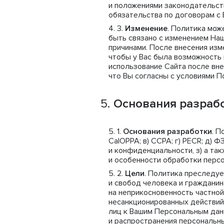
и положениями законодательст
обязательства по договорам с 
Изменение
. Политика мож
быть связано с изменением На
причинами. После внесения из
чтобы у Вас была возможность 
использование Сайта после вне
что Вы согласны с условиями П
Основания разрабо
Основания разработки
. П
CalOPPA; в) CCPA; г) PECR; д) 
и конфиденциальности, з) а та
и особенности обработки перс
Цели
. Политика преследуе
и свобод человека и гражданин
на неприкосновенность частной 
несанкционированных действий
лиц к Вашим Персональным данн
и распространения персональны