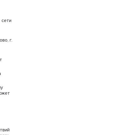
 сети
во, г.
т
а
му
может
ствий