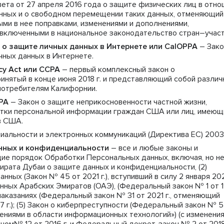
ета от 27 апреля 2016 года о защите физических лиц в отно
нных и о свободном перемещении таких данных, отменяющий
ми в нее поправками, изменениями и дополнениями,
включенными в национальное законодательство стран–участ
 о защите личных данных в Интернете или CalOPPA
– Зако
чных данных в Интернете.
acy Act или CCPA
– первый комплексный закон о
инятый в конце июня 2018 г. и представляющий собой разли
потребителям Калифорнии.
UPA
– Закон о защите неприкосновенности частной жизни,
тки персональной информации граждан США или лиц, имеющ
в США.
иальности и электронных коммуникаций (Директива ЕС) 2003
нных и конфиденциальности
– все и любые законы и
ие порядок Обработки Персональных данных, включая, но н
эмирата Дубаи о защите данных и конфиденциальности, (2)
ных (Закон № 45 от 2021 г.), вступивший в силу 2 января 20
енных Арабских Эмиратов (ОАЭ), (Федеральный закон № 1 от 1
 и наказаниях (Федеральный закон № 31 от 2021 г., отменяющий
 г.); (5) Закон о киберпреступности (Федеральный закон № 5
плениями в области информационных технологий») (с изменения