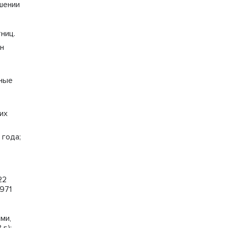
шении
ниц.
н
чные
их
 года;
е
22
971
ми,